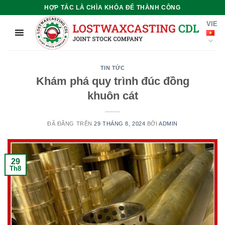
Chuyển
HỢP TÁC LÀ CHÌA KHÓA ĐỂ THÀNH CÔNG
đến
VIE
nội
dung
TIN TỨC
Khám phá quy trình đúc đồng
khuôn cát
ĐÃ ĐĂNG TRÊN
29 THÁNG 8, 2024
BỞI
ADMIN
29
Th8