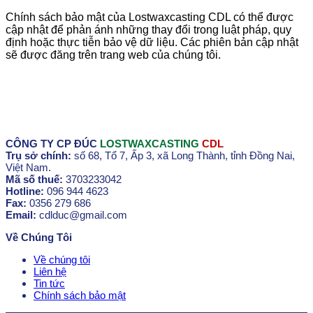
Chính sách bảo mật của Lostwaxcasting CDL có thể được
cập nhật để phản ánh những thay đổi trong luật pháp, quy
định hoặc thực tiễn bảo vệ dữ liệu. Các phiên bản cập nhật
sẽ được đăng trên trang web của chúng tôi.
CÔNG TY CP ĐÚC
LOSTWAXCASTING
CDL
Trụ sở chính:
số 68, Tổ 7, Ấp 3, xã Long Thành, tỉnh Đồng Nai,
Việt Nam.
Mã số thuế:
3703233042
Hotline:
096 944 4623
Fax:
0356 279 686
Email:
cdlduc@gmail.com
Về Chúng Tôi
Về chúng tôi
Liên hệ
Tin tức
Chính sách bảo mật