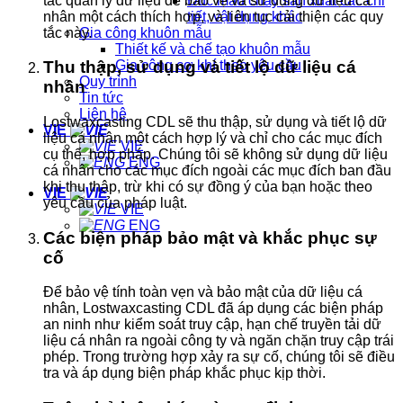
tắc quản lý dữ liệu để bảo vệ và sử dụng dữ liệu cá
Đúc mẫu chảy sản xuất các chi
nhân một cách thích hợp, và liên tục cải thiện các quy
tiết, vật dụng khác
tắc này.
Gia công khuôn mẫu
Thiết kế và chế tạo khuôn mẫu
Gia công cơ khí theo yêu cầu
Thu thập, sử dụng và tiết lộ dữ liệu cá
Quy trình
nhân
Tin tức
Liên hệ
Lostwaxcasting CDL sẽ thu thập, sử dụng và tiết lộ dữ
VIE
liệu cá nhân một cách hợp lý và chỉ cho các mục đích
VIE
cụ thể, hợp pháp. Chúng tôi sẽ không sử dụng dữ liệu
ENG
cá nhân cho các mục đích ngoài các mục đích ban đầu
khi thu thập, trừ khi có sự đồng ý của bạn hoặc theo
VIE
yêu cầu của pháp luật.
VIE
ENG
Các biện pháp bảo mật và khắc phục sự
cố
Để bảo vệ tính toàn vẹn và bảo mật của dữ liệu cá
nhân, Lostwaxcasting CDL đã áp dụng các biện pháp
an ninh như kiểm soát truy cập, hạn chế truyền tải dữ
liệu cá nhân ra ngoài công ty và ngăn chặn truy cập trái
phép. Trong trường hợp xảy ra sự cố, chúng tôi sẽ điều
tra và áp dụng biện pháp khắc phục kịp thời.