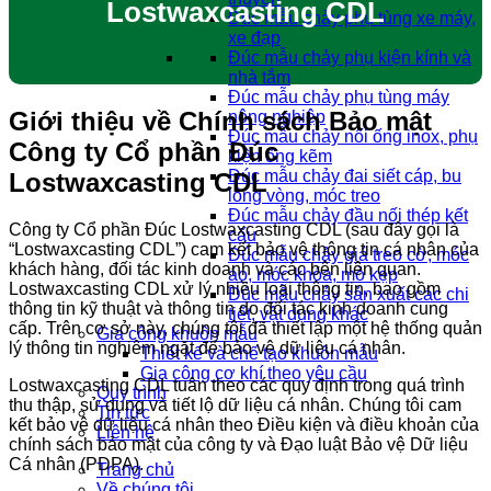
Lostwaxcasting CDL
Đúc mẫu chảy phụ tùng xe máy,
xe đạp
Đúc mẫu chảy phụ kiện kính và
nhà tắm
Đúc mẫu chảy phụ tùng máy
Giới thiệu về Chính sách Bảo mật
nông nghiệp
Đúc mẫu chảy nối ống inox, phụ
Công ty Cổ phần Đúc
kiện ống kẽm
Đúc mẫu chảy đai siết cáp, bu
Lostwaxcasting CDL
lông vòng, móc treo
Đúc mẫu chảy đầu nối thép kết
Công ty Cổ phần Đúc Lostwaxcasting CDL (sau đây gọi là
cấu
“Lostwaxcasting CDL”) cam kết bảo vệ thông tin cá nhân của
Đúc mẫu chảy giá treo cờ, móc
khách hàng, đối tác kinh doanh và các bên liên quan.
áo, móc khóa, mỏ kẹp
Lostwaxcasting CDL xử lý nhiều loại thông tin, bao gồm
Đúc mẫu chảy sản xuất các chi
thông tin kỹ thuật và thông tin do đối tác kinh doanh cung
tiết, vật dụng khác
cấp. Trên cơ sở này, chúng tôi đã thiết lập một hệ thống quản
Gia công khuôn mẫu
lý thông tin nghiêm ngặt để bảo vệ dữ liệu cá nhân.
Thiết kế và chế tạo khuôn mẫu
Gia công cơ khí theo yêu cầu
Lostwaxcasting CDL tuân theo các quy định trong quá trình
Quy trình
thu thập, sử dụng và tiết lộ dữ liệu cá nhân. Chúng tôi cam
Tin tức
kết bảo vệ dữ liệu cá nhân theo Điều kiện và điều khoản của
Liên hệ
chính sách bảo mật của công ty và Đạo luật Bảo vệ Dữ liệu
Cá nhân (PDPA).
Trang chủ
Về chúng tôi