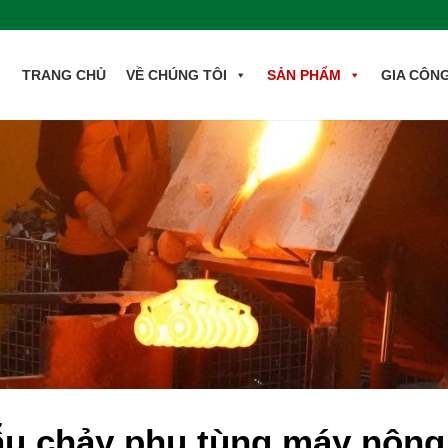
TRANG CHỦ
VỀ CHÚNG TÔI
SẢN PHẨM
GIA CÔN
u chảy phụ tùng máy nông