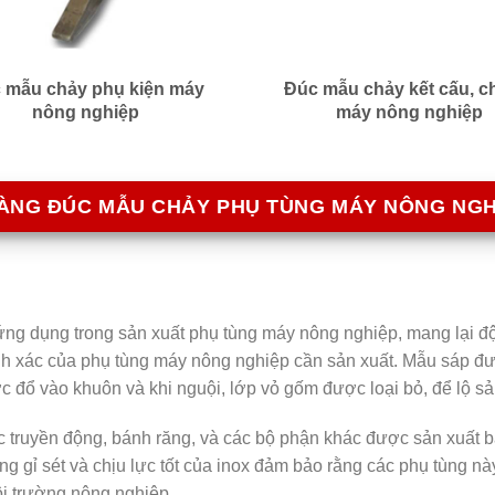
 mẫu chảy phụ kiện máy
Đúc mẫu chảy kết cấu, chi
nông nghiệp
máy nông nghiệp
ÀNG ĐÚC MẪU CHẢY PHỤ TÙNG MÁY NÔNG NGH
g dụng trong sản xuất phụ tùng máy nông nghiệp, mang lại độ c
nh xác của phụ tùng máy nông nghiệp cần sản xuất. Mẫu sáp đư
c đổ vào khuôn và khi nguội, lớp vỏ gốm được loại bỏ, để lộ s
c truyền động, bánh răng, và các bộ phận khác được sản xuất
g gỉ sét và chịu lực tốt của inox đảm bảo rằng các phụ tùng n
ôi trường nông nghiệp.