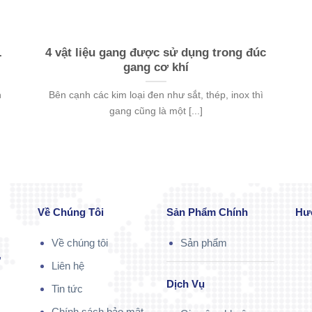
L
4 vật liệu gang được sử dụng trong đúc
gang cơ khí
n
Bên cạnh các kim loại đen như sắt, thép, inox thì
gang cũng là một [...]
Về Chúng Tôi
Sản Phẩm Chính
Hư
Về chúng tôi
Sản phẩm
,
Liên hệ
Dịch Vụ
Tin tức
Chính sách bảo mật