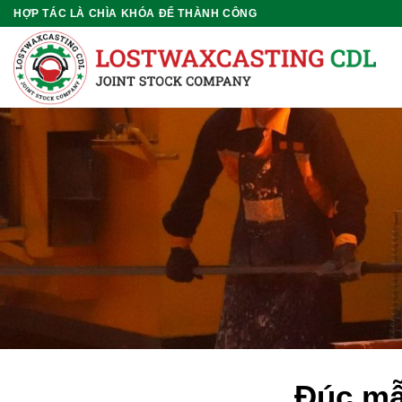
Chuyển
HỢP TÁC LÀ CHÌA KHÓA ĐỂ THÀNH CÔNG
đến
nội
dung
Đúc mẫ