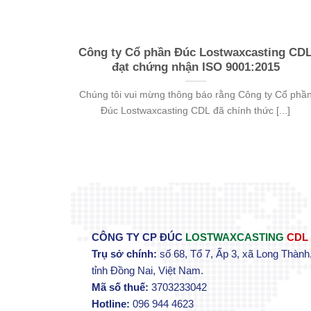
Tạo mẫu
Công ty Cổ phần Đúc Lostwaxcasting CD
đạt chứng nhận ISO 9001:2015
nox mẫu
Chúng tôi vui mừng thông báo rằng Công ty Cổ phầ
Đúc Lostwaxcasting CDL đã chính thức [...]
CÔNG TY CP ĐÚC
LOSTWAXCASTING
CDL
Trụ sở chính:
số 68, Tổ 7, Ấp 3, xã Long Thành
tỉnh Đồng Nai, Việt Nam.
Mã số thuế:
3703233042
Hotline:
096 944 4623