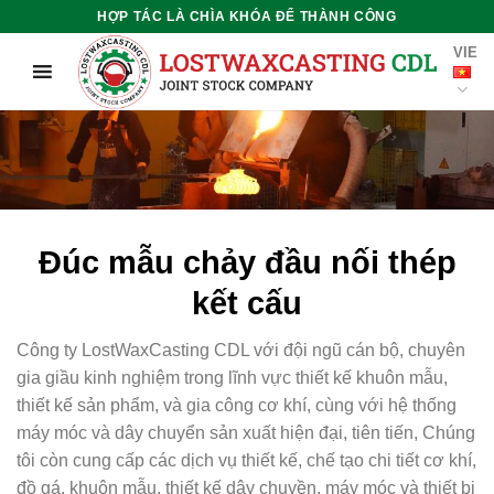
Chuyển
HỢP TÁC LÀ CHÌA KHÓA ĐỂ THÀNH CÔNG
đến
VIE
nội
dung
Đúc mẫu chảy đầu nối thép
kết cấu
Công ty LostWaxCasting CDL với đội ngũ cán bộ, chuyên
gia giầu kinh nghiệm trong lĩnh vực thiết kế khuôn mẫu,
thiết kế sản phẩm, và gia công cơ khí, cùng với hệ thống
máy móc và dây chuyển sản xuất hiện đại, tiên tiến, Chúng
tôi còn cung cấp các dịch vụ thiết kế, chế tạo chi tiết cơ khí,
đồ gá, khuôn mẫu, thiết kế dây chuyền, máy móc và thiết bị