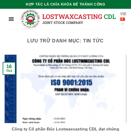
Chuyển
HỢP TÁC LÀ CHÌA KHÓA ĐỂ THÀNH CÔNG
đến
VIE
nội
dung
LƯU TRỮ DANH MỤC:
TIN TỨC
16
Th3
Công ty Cổ phần Đúc Lostwaxcasting CDL đạt chứng