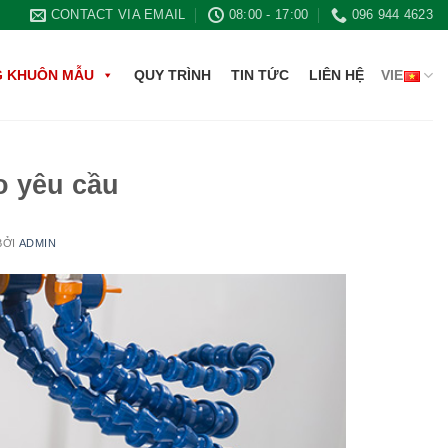
CONTACT VIA EMAIL
08:00 - 17:00
096 944 4623
G KHUÔN MẪU
QUY TRÌNH
TIN TỨC
LIÊN HỆ
VIE
o yêu cầu
BỞI
ADMIN