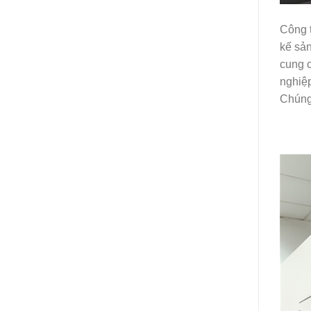
Công t
kế sản
cung c
nghiệ
Chúng