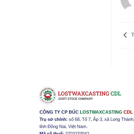
T
CÔNG TY CP ĐÚC
LOSTWAXCASTING
CDL
Trụ sở chính:
số 68, Tổ 7, Ấp 3, xã Long Thành
tỉnh Đồng Nai, Việt Nam.
Mã số thuế:
3703233042