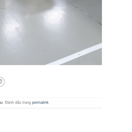
ẫu
. Đánh dấu trang
permalink
.