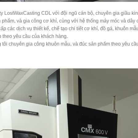
y LostWaxCasting CDL với đội ngũ cán bộ, chuyên gia giầu kinh
 phẩm, và gia công cơ khí, cùng với hệ thống máy móc và dây ch
ấp các dịch vụ thiết kế, chế tạo chi tiết cơ khí, đồ gá, khuôn mẫ
p theo yêu cầu của khách hàng.
 tôi chuyên gia công khuôn mẫu, và đúc sản phẩm theo yêu cầ