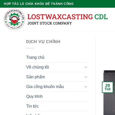
Chuyển
HỢP TÁC LÀ CHÌA KHÓA ĐỂ THÀNH CÔNG
đến
nội
dung
DỊCH VỤ CHÍNH
Trang chủ
Về chúng tôi
Sản phẩm
29
Gia công khuôn mẫu
Th8
Quy trình
Tin tức